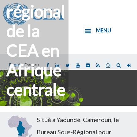
régional
Aller
au
contenu
de la
MENU
principal
CEA en
Afrique
English
Français
Vous
êtes
centrale
ici
Situé à Yaoundé, Cameroun, le
Bureau Sous-Régional pour