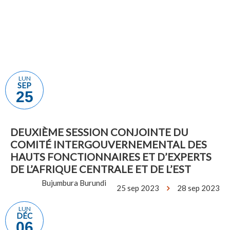
Yaoundé,
15 oct
République
2024
du
18 oct
Cameroun
2024
LUN
SEP
25
DEUXIÈME SESSION CONJOINTE DU
COMITÉ INTERGOUVERNEMENTAL DES
HAUTS FONCTIONNAIRES ET D’EXPERTS
DE L’AFRIQUE CENTRALE ET DE L’EST
Bujumbura Burundi
25 sep 2023
28 sep 2023
LUN
DÉC
06